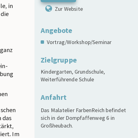
e, in
Zur Website
 die
Angebote
Vortrag/Workshop/Seminar
 ganz
Zielgruppe
in-
Kindergarten, Grundschule,
ebung
Weiterführende Schule
nen
Anfahrt
tischen
Das Malatelier FarbenReich befindet
h das
sich in der Dompfaffenweg 6 in
Großheubach.
tärkt,
iert. Im