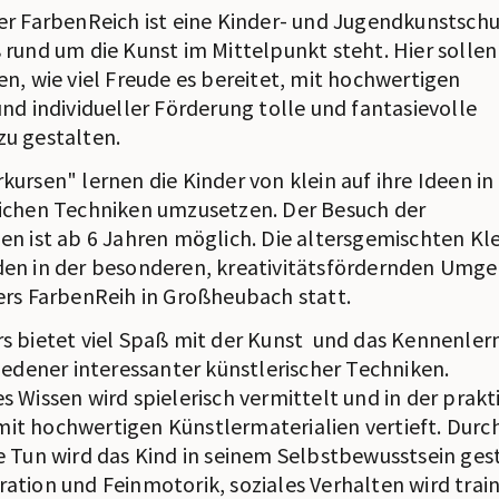
er FarbenReich ist eine Kinder- und Jugendkunstschul
 rund um die Kunst im Mittelpunkt steht. Hier sollen
en, wie viel Freude es bereitet, mit hochwertigen
und individueller Förderung tolle und fantasievolle
u gestalten.
kursen" lernen die Kinder von klein auf ihre Ideen in
ichen Techniken umzusetzen. Der Besuch der
en ist ab 6 Jahren möglich. Die altersgemischten Kle
den in der besonderen, kreativitätsfördernden Umg
ers FarbenReih in Großheubach statt.
s bietet viel Spaß mit der Kunst und das Kennenler
hiedener interessanter künstlerischer Techniken.
s Wissen wird spielerisch vermittelt und in der prak
t hochwertigen Künstlermaterialien vertieft. Durc
e Tun wird das Kind in seinem Selbstbewusstsein ges
ation und Feinmotorik, soziales Verhalten wird train