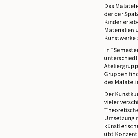
Das Malateli
der der Spaß
Kinder erleb
Materialien 
Kunstwerke z
In "Semester
unterschiedl
Ateliergrupp
Gruppen fin
des Malateli
Der Kunstkur
vieler versc
Theoretische
Umsetzung mi
künstlerisch
übt Konzentr