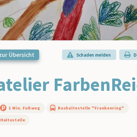
zur Übersicht
Schaden melden
D
atelier FarbenRe
1 Min. Fußweg
Bushaltestelle "Frankenring"
 Haltestelle